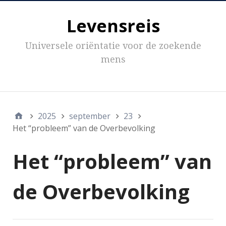
Levensreis
Universele oriëntatie voor de zoekende
mens
Inhoud
2025
september
23
Het “probleem” van de Overbevolking
Het “probleem” van
de Overbevolking