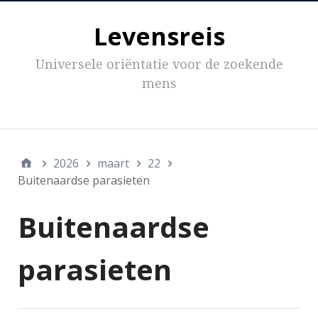
Levensreis
Universele oriëntatie voor de zoekende
mens
Inhoud
2026
maart
22
Buitenaardse parasieten
Buitenaardse
parasieten