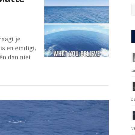
raagt je
is en eindigt,
ën dan niet
m
b
v