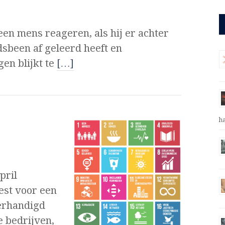
en mens reageren, als hij er achter
ndsbeen af geleerd heeft en
gen blijkt te
[…]
h
pril
est voor een
erhandigd
 bedrijven,