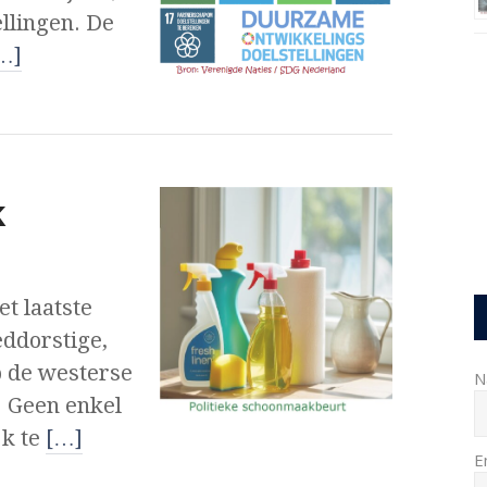
llingen. De
…]
k
et laatste
ddorstige,
p de westerse
N
. Geen enkel
jk te
[…]
E