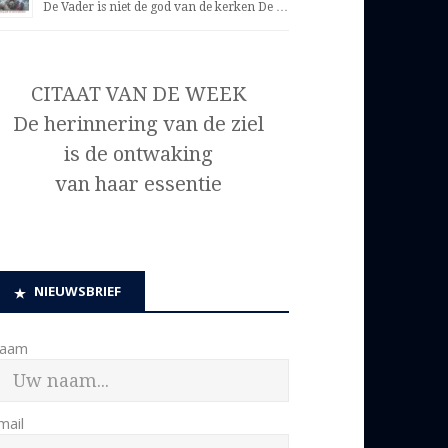
De Vader is niet de god van de kerken De …
CITAAT VAN DE WEEK
De herinnering van de ziel
is de ontwaking
van haar essentie
NIEUWSBRIEF
aam
mail