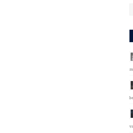
m
b
v