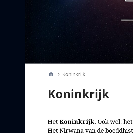
Koninkrijk
Koninkrijk
Het
Koninkrijk
. Ook wel: he
Het Nirwana van de boeddhist