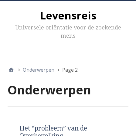
Levensreis
Universele oriëntatie voor de zoekende
mens
Inhoud
Onderwerpen
Page 2
Onderwerpen
Het “probleem” van de
Overbevolking